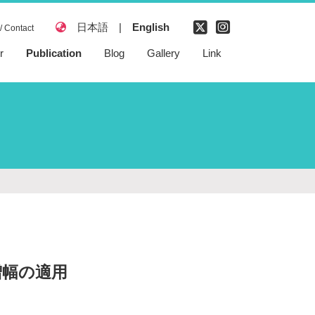
日本語
|
English
/ Contact
r
Publication
Blog
Gallery
Link
Peer reviewed
publication
Domestic
Conference
presentation
International
Conference
presentation
Patent
増幅の適用