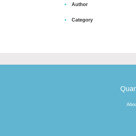
Author
Category
Quan
Abou