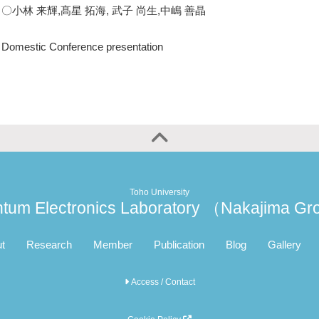
〇小林 来輝,髙星 拓海, 武子 尚生,中嶋 善晶
Domestic Conference presentation
Toho University
tum Electronics Laboratory （Nakajima G
t
Research
Member
Publication
Blog
Gallery
Access / Contact